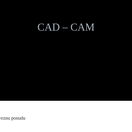
CAD – CAM
aveznu ponudu