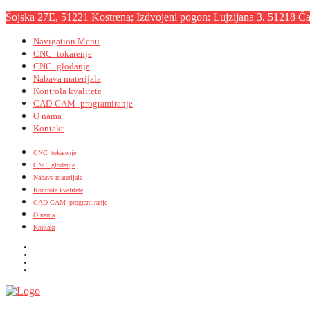
Šojska 27E, 51221 Kostrena; Izdvojeni pogon: Lujzijana 3. 51218 Čav
Navigation Menu
CNC_tokarenje
CNC_glodanje
Nabava materijala
Kontrola kvalitete
CAD-CAM_programiranje
O nama
Kontakt
CNC_tokarenje
CNC_glodanje
Nabava materijala
Kontrola kvalitete
CAD-CAM_programiranje
O nama
Kontakt