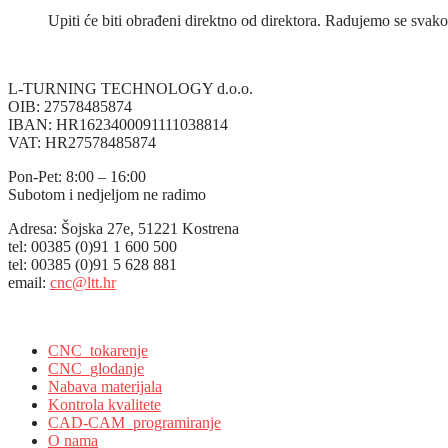
Upiti će biti obrađeni direktno od direktora. Radujemo se sv
L-TURNING TECHNOLOGY d.o.o.
OIB: 27578485874
IBAN: HR1623400091111038814
VAT: HR27578485874
Pon-Pet: 8:00 – 16:00
Subotom i nedjeljom ne radimo
Adresa: Šojska 27e, 51221 Kostrena
tel: 00385 (0)91 1 600 500
tel: 00385 (0)91 5 628 881
email:
cnc@ltt.hr
L-Turning Technology, Kostrena, Croatia
CNC_tokarenje
CNC_glodanje
Nabava materijala
Kontrola kvalitete
CAD-CAM_programiranje
O nama