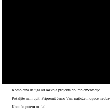
Kompletna usluga od razvoja projekta do implementacije.
Pošaljite nam upit! Pripremit ćemo Vam najbrže moguće neob
Kontakt putem maila!