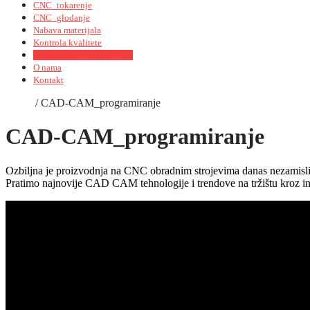
CNC_tokarenje
CNC_glodanje
Nabava materijala
Kontrola kvalitete
CAD-CAM_programiranje
O nama
Kontakt
Home
/
CAD-CAM_programiranje
CAD-CAM_programiranje
Ozbiljna je proizvodnja na CNC obradnim strojevima danas nezamisli
Pratimo najnovije CAD CAM tehnologije i trendove na tržištu kroz 