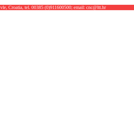
le, Croatia, tel. 00385 (0)911600500; email: cnc@ltt.hr
KONTAKT