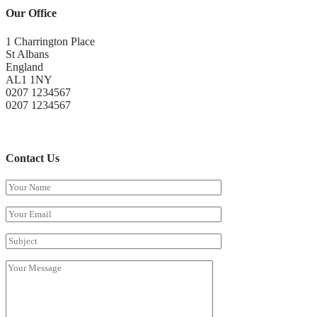
Our Office
1 Charrington Place
St Albans
England
AL1 1NY
0207 1234567
0207 1234567
demoemail@thinkupthemes.com
www.thinkupthemes.com
Contact Us