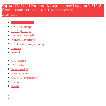
Šojska 27E, 51221 Kostrena; Izdvojeni pogon: Lujzijana 3. 51218
Čavle, Croatia, tel. 00385 (0)911600500; email:
cnc@ltt.hr
KONTAKT
Navigation Menu
CNC_tokarenje
CNC_glodanje
Nabava materijala
Kontrola kvalitete
CAD-CAM_programiranje
O nama
Kontakt
CNC_tokarenje
CNC_glodanje
Nabava materijala
Kontrola kvalitete
CAD-CAM_programiranje
O nama
Kontakt