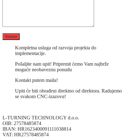
Kompletna usluga od razvoja projekta do
implementacije.
Pošaljite nam upit! Pripremit ćemo Vam najbrže
moguće neobaveznu ponudu
Kontakt putem maila!
Upiti će biti obrađeni direktno od direktora. Radujemo
se svakom CNC-izazovu!
L-TURNING TECHNOLOGY d.o.o.
OIB: 27578485874
IBAN: HR1623400091111038814
VAT: HR27578485874