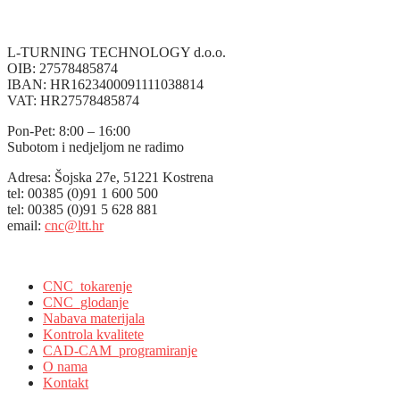
L-TURNING TECHNOLOGY d.o.o.
OIB: 27578485874
IBAN: HR1623400091111038814
VAT: HR27578485874
Pon-Pet: 8:00 – 16:00
Subotom i nedjeljom ne radimo
Adresa: Šojska 27e, 51221 Kostrena
tel: 00385 (0)91 1 600 500
tel: 00385 (0)91 5 628 881
email:
cnc@ltt.hr
L-Turning Technology, Kostrena, Croatia
CNC_tokarenje
CNC_glodanje
Nabava materijala
Kontrola kvalitete
CAD-CAM_programiranje
O nama
Kontakt