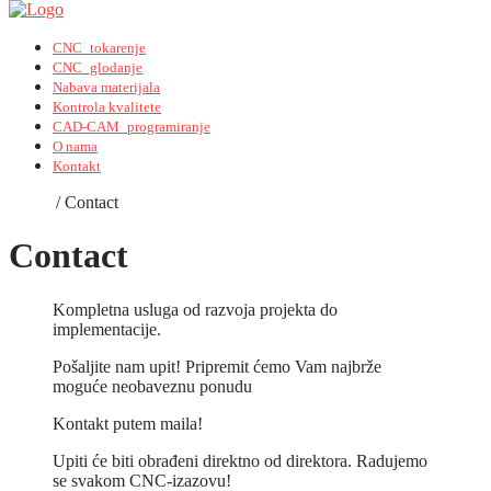
CNC_tokarenje
CNC_glodanje
Nabava materijala
Kontrola kvalitete
CAD-CAM_programiranje
O nama
Kontakt
Home
/
Contact
Contact
Kompletna usluga od razvoja projekta do
implementacije.
Pošaljite nam upit! Pripremit ćemo Vam najbrže
moguće neobaveznu ponudu
Kontakt putem maila!
Upiti će biti obrađeni direktno od direktora. Radujemo
se svakom CNC-izazovu!