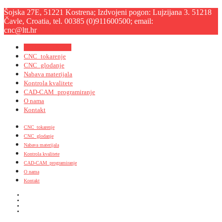
Šojska 27E, 51221 Kostrena; Izdvojeni pogon: Lujzijana 3. 51218
Čavle, Croatia, tel. 00385 (0)911600500; email:
cnc@ltt.hr
KONTAKT
Navigation Menu
CNC_tokarenje
CNC_glodanje
Nabava materijala
Kontrola kvalitete
CAD-CAM_programiranje
O nama
Kontakt
CNC_tokarenje
CNC_glodanje
Nabava materijala
Kontrola kvalitete
CAD-CAM_programiranje
O nama
Kontakt