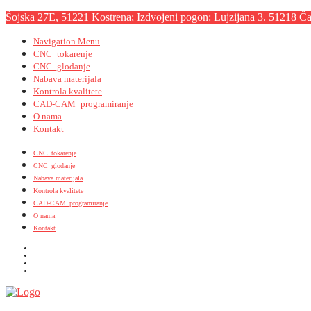
Šojska 27E, 51221 Kostrena; Izdvojeni pogon: Lujzijana 3. 51218 Čav
Navigation Menu
CNC_tokarenje
CNC_glodanje
Nabava materijala
Kontrola kvalitete
CAD-CAM_programiranje
O nama
Kontakt
CNC_tokarenje
CNC_glodanje
Nabava materijala
Kontrola kvalitete
CAD-CAM_programiranje
O nama
Kontakt