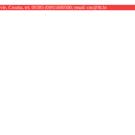
le, Croatia, tel. 00385 (0)911600500; email: cnc@ltt.hr
KONTAKT