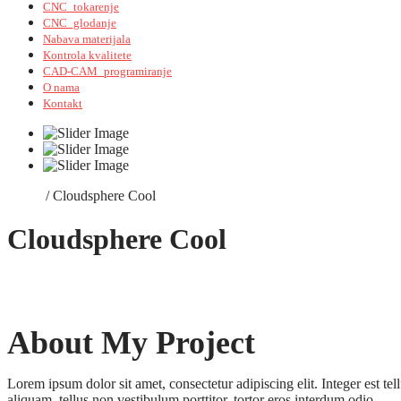
CNC_tokarenje
CNC_glodanje
Nabava materijala
Kontrola kvalitete
CAD-CAM_programiranje
O nama
Kontakt
Home
/
Cloudsphere Cool
Cloudsphere Cool
About My Project
Lorem ipsum dolor sit amet, consectetur adipiscing elit. Integer est tel
aliquam, tellus non vestibulum porttitor, tortor eros interdum odio.