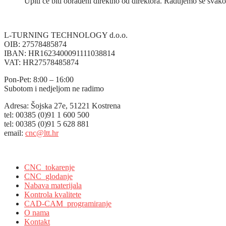
Upiti će biti obrađeni direktno od direktora. Radujemo se sv
L-TURNING TECHNOLOGY d.o.o.
OIB: 27578485874
IBAN: HR1623400091111038814
VAT: HR27578485874
Pon-Pet: 8:00 – 16:00
Subotom i nedjeljom ne radimo
Adresa: Šojska 27e, 51221 Kostrena
tel: 00385 (0)91 1 600 500
tel: 00385 (0)91 5 628 881
email:
cnc@ltt.hr
L-Turning Technology, Kostrena, Croatia
CNC_tokarenje
CNC_glodanje
Nabava materijala
Kontrola kvalitete
CAD-CAM_programiranje
O nama
Kontakt