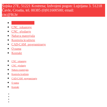
Šojska 27E, 51221 Kostrena; Izdvojeni pogon: Lujzijana 3. 51218
Čavle, Croatia, tel. 00385 (0)911600500; email:
cnc@ltt.hr
KONTAKT
Navigation Menu
CNC_tokarenje
CNC_glodanje
Nabava materijala
Kontrola kvalitete
CAD-CAM_programiranje
O nama
Kontakt
CNC_tokarenje
CNC_glodanje
Nabava materijala
Kontrola kvalitete
CAD-CAM_programiranje
O nama
Kontakt