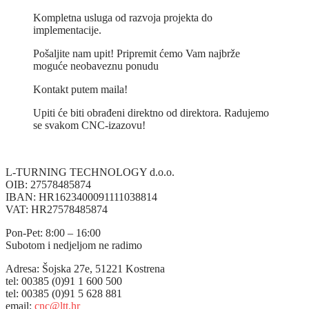
Kompletna usluga od razvoja projekta do
implementacije.
Pošaljite nam upit! Pripremit ćemo Vam najbrže
moguće neobaveznu ponudu
Kontakt putem maila!
Upiti će biti obrađeni direktno od direktora. Radujemo
se svakom CNC-izazovu!
L-TURNING TECHNOLOGY d.o.o.
OIB: 27578485874
IBAN: HR1623400091111038814
VAT: HR27578485874
Pon-Pet: 8:00 – 16:00
Subotom i nedjeljom ne radimo
Adresa: Šojska 27e, 51221 Kostrena
tel: 00385 (0)91 1 600 500
tel: 00385 (0)91 5 628 881
email:
cnc@ltt.hr