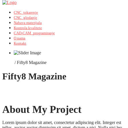
CNC_tokarenje
CNC_glodanje
Nabava materijala
Kontrola kvalitete
CAD-CAM_programiranje
O nama
Kontakt
Home
/
Fifty8 Magazine
Fifty8 Magazine
About My Project
Lorem ipsum dolor sit amet, consectetur adipiscing elit. Integer est
tellus, auctor auctor dignissim sit amet, dictum a nisi. Nulla nisi leo,