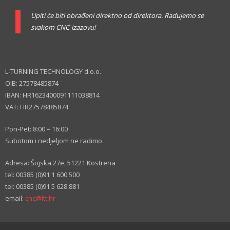
Upiti će biti obrađeni direktno od direktora. Radujemo se
svakom CNC-izazovu!
L-TURNING TECHNOLOGY d.o.o.
OIB: 27578485874
IBAN: HR1623400091111038814
VAT: HR27578485874
Pon-Pet: 8:00 – 16:00
Subotom i nedjeljom ne radimo
Adresa: Šojska 27e, 51221 Kostrena
tel: 00385 (0)91 1 600 500
tel: 00385 (0)91 5 628 881
email:
cnc@ltt.hr