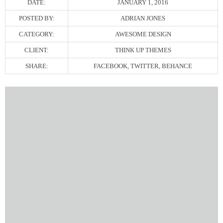
DATE:
JANUARY 1, 2016
POSTED BY:
ADRIAN JONES
CATEGORY:
AWESOME DESIGN
CLIENT:
THINK UP THEMES
SHARE:
FACEBOOK, TWITTER, BEHANCE