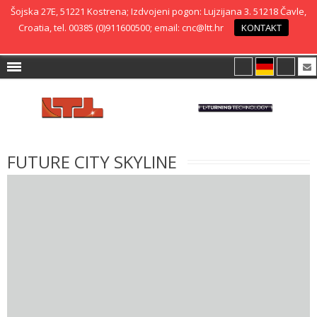
Šojska 27E, 51221 Kostrena; Izdvojeni pogon: Lujzijana 3. 51218 Čavle,
Croatia, tel. 00385 (0)911600500; email: cnc@ltt.hr
KONTAKT
FUTURE CITY SKYLINE