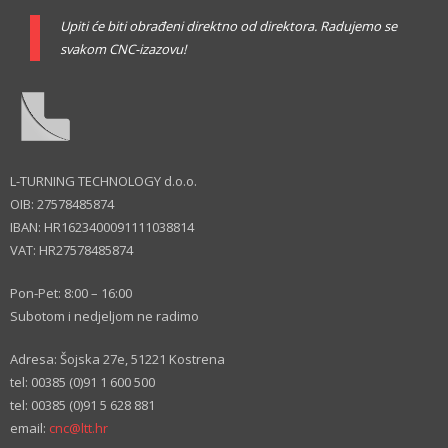
Upiti će biti obrađeni direktno od direktora. Radujemo se
svakom CNC-izazovu!
L-TURNING TECHNOLOGY d.o.o.
OIB: 27578485874
IBAN: HR1623400091111038814
VAT: HR27578485874
Pon-Pet: 8:00 – 16:00
Subotom i nedjeljom ne radimo
Adresa: Šojska 27e, 51221 Kostrena
tel: 00385 (0)91 1 600 500
tel: 00385 (0)91 5 628 881
email:
cnc@ltt.hr