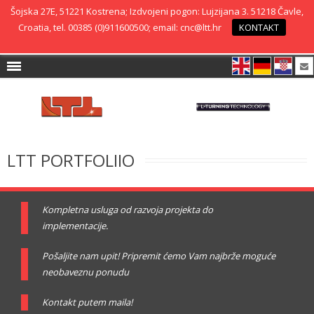
Šojska 27E, 51221 Kostrena; Izdvojeni pogon: Lujzijana 3. 51218 Čavle,
Croatia, tel. 00385 (0)911600500; email: cnc@ltt.hr
KONTAKT
LTT PORTFOLIIO
Kompletna usluga od razvoja projekta do
implementacije.
Pošaljite nam upit! Pripremit ćemo Vam najbrže moguće
neobaveznu ponudu
Kontakt putem maila!