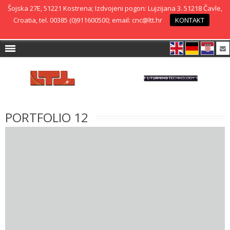
Šojska 27E, 51221 Kostrena; Izdvojeni pogon: Lujzijana 3. 51218 Čavle,
Croatia, tel. 00385 (0)911600500; email: cnc@ltt.hr
KONTAKT
PORTFOLIO 12