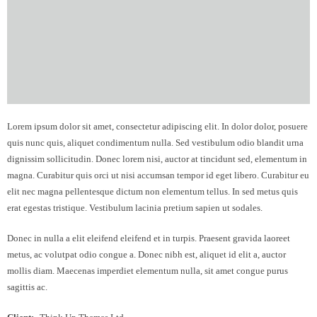
Lorem ipsum dolor sit amet, consectetur adipiscing elit. In dolor dolor, posuere
quis nunc quis, aliquet condimentum nulla. Sed vestibulum odio blandit urna
dignissim sollicitudin. Donec lorem nisi, auctor at tincidunt sed, elementum in
magna. Curabitur quis orci ut nisi accumsan tempor id eget libero. Curabitur eu
elit nec magna pellentesque dictum non elementum tellus. In sed metus quis
erat egestas tristique. Vestibulum lacinia pretium sapien ut sodales.
Donec in nulla a elit eleifend eleifend et in turpis. Praesent gravida laoreet
metus, ac volutpat odio congue a. Donec nibh est, aliquet id elit a, auctor
mollis diam. Maecenas imperdiet elementum nulla, sit amet congue purus
sagittis ac.