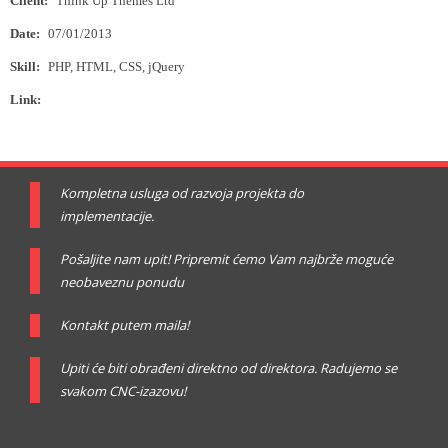
Client:
Think Up Themes Ltd
Date:
07/01/2013
Skill:
PHP, HTML, CSS, jQuery
Link:
www.thinkupthemes.com
Kompletna usluga od razvoja projekta do
implementacije.
Pošaljite nam upit! Pripremit ćemo Vam najbrže moguće
neobaveznu ponudu
Kontakt putem maila!
Upiti će biti obrađeni direktno od direktora. Radujemo se
svakom CNC-izazovu!