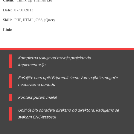
Client:
Think Up Themes Ltd
Date:
07/01/2013
Skill:
PHP, HTML, CSS, jQuery
Link:
www.thinkupthemes.com
Kompletna usluga od razvoja projekta do
implementacije.
Pošaljite nam upit! Pripremit ćemo Vam najbrže moguće
neobaveznu ponudu
Kontakt putem maila!
Upiti će biti obrađeni direktno od direktora. Radujemo se
svakom CNC-izazovu!