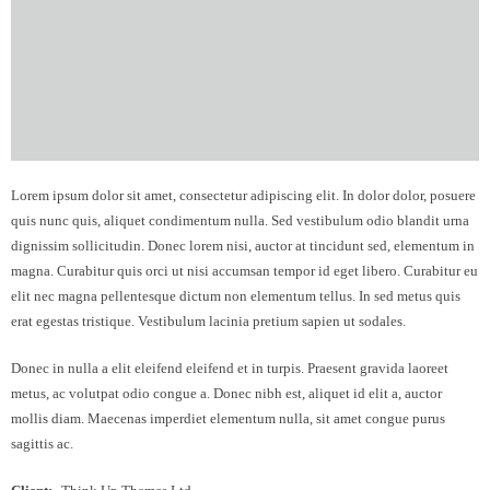
Lorem ipsum dolor sit amet, consectetur adipiscing elit. In dolor dolor, posuere
quis nunc quis, aliquet condimentum nulla. Sed vestibulum odio blandit urna
dignissim sollicitudin. Donec lorem nisi, auctor at tincidunt sed, elementum in
magna. Curabitur quis orci ut nisi accumsan tempor id eget libero. Curabitur eu
elit nec magna pellentesque dictum non elementum tellus. In sed metus quis
erat egestas tristique. Vestibulum lacinia pretium sapien ut sodales.
Donec in nulla a elit eleifend eleifend et in turpis. Praesent gravida laoreet
metus, ac volutpat odio congue a. Donec nibh est, aliquet id elit a, auctor
mollis diam. Maecenas imperdiet elementum nulla, sit amet congue purus
sagittis ac.