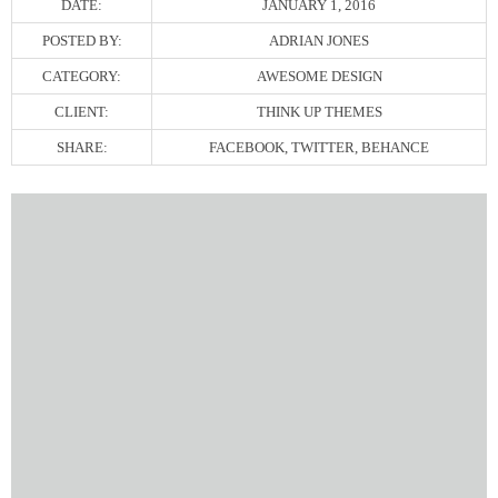
DATE:
JANUARY 1, 2016
POSTED BY:
ADRIAN JONES
CATEGORY:
AWESOME DESIGN
CLIENT:
THINK UP THEMES
SHARE:
FACEBOOK, TWITTER, BEHANCE