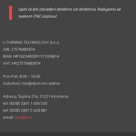
Upiti će biti obrađeni direktno od direktora. Radujemo se
svakom CNC-izazovu!
L-TURNING TECHNOLOGY d.o.o.
OIB: 27578485874
IBAN: HR1623400091111038814
VAT: HR27578485874
Pon-Pet: 8:00 – 16:00
Subotom i nedjeljom ne radimo
Adresa: Šojska 27e, 51221 Kostrena
tel: 00385 (0)91 1 600 500
tel: 00385 (0)91 5 628 881
email:
cnc@ltt.hr