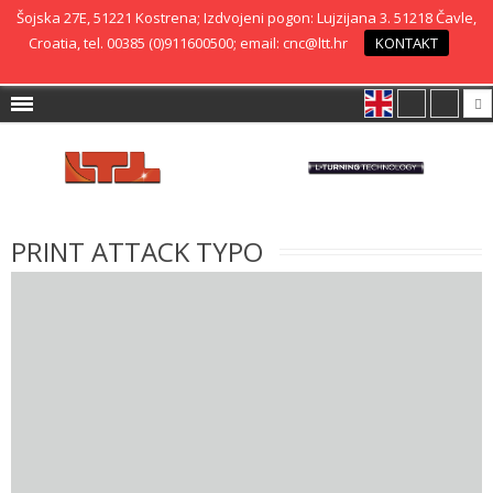
Šojska 27E, 51221 Kostrena; Izdvojeni pogon: Lujzijana 3. 51218 Čavle,
Croatia, tel. 00385 (0)911600500; email: cnc@ltt.hr
KONTAKT
PRINT ATTACK TYPO