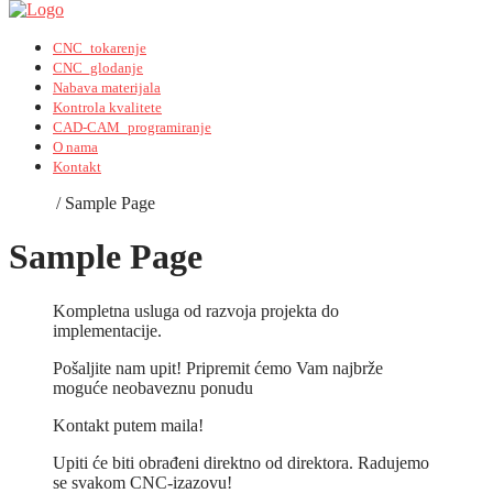
CNC_tokarenje
CNC_glodanje
Nabava materijala
Kontrola kvalitete
CAD-CAM_programiranje
O nama
Kontakt
Home
/
Sample Page
Sample Page
Kompletna usluga od razvoja projekta do
implementacije.
Pošaljite nam upit! Pripremit ćemo Vam najbrže
moguće neobaveznu ponudu
Kontakt putem maila!
Upiti će biti obrađeni direktno od direktora. Radujemo
se svakom CNC-izazovu!