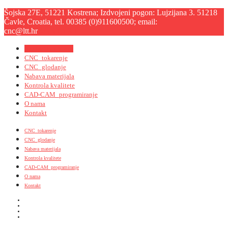
Šojska 27E, 51221 Kostrena; Izdvojeni pogon: Lujzijana 3. 51218
Čavle, Croatia, tel. 00385 (0)911600500; email:
cnc@ltt.hr
KONTAKT
Navigation Menu
CNC_tokarenje
CNC_glodanje
Nabava materijala
Kontrola kvalitete
CAD-CAM_programiranje
O nama
Kontakt
CNC_tokarenje
CNC_glodanje
Nabava materijala
Kontrola kvalitete
CAD-CAM_programiranje
O nama
Kontakt