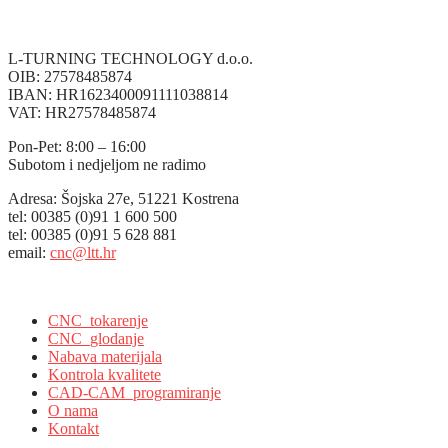
L-TURNING TECHNOLOGY d.o.o.
OIB: 27578485874
IBAN: HR1623400091111038814
VAT: HR27578485874
Pon-Pet: 8:00 – 16:00
Subotom i nedjeljom ne radimo
Adresa: Šojska 27e, 51221 Kostrena
tel: 00385 (0)91 1 600 500
tel: 00385 (0)91 5 628 881
email:
cnc@ltt.hr
L-Turning Technology, Kostrena, Croatia
CNC_tokarenje
CNC_glodanje
Nabava materijala
Kontrola kvalitete
CAD-CAM_programiranje
O nama
Kontakt