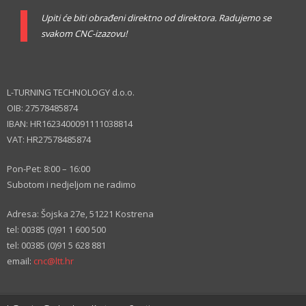
Upiti će biti obrađeni direktno od direktora. Radujemo se
svakom CNC-izazovu!
L-TURNING TECHNOLOGY d.o.o.
OIB: 27578485874
IBAN: HR1623400091111038814
VAT: HR27578485874
Pon-Pet: 8:00 – 16:00
Subotom i nedjeljom ne radimo
Adresa: Šojska 27e, 51221 Kostrena
tel: 00385 (0)91 1 600 500
tel: 00385 (0)91 5 628 881
email:
cnc@ltt.hr