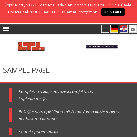
Šojska 27E, 51221 Kostrena; Izdvojeni pogon: Lujzijana 3. 51218 Čavle,
Croatia, tel. 00385 (0)911600500; email: cnc@ltt.hr
KONTAKT
SAMPLE PAGE
Kompletna usluga od razvoja projekta do
implementacije.
Pošaljite nam upit! Pripremit ćemo Vam najbrže moguće
neobaveznu ponudu
Kontakt putem maila!