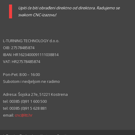
Upiti će biti obrađeni direktno od direktora. Radujemo se
svakom CNC-izazovu!
L-TURNING TECHNOLOGY d.o.o.
OIB: 27578485874
IBAN: HR1623400091111038814
VAT: HR27578485874
Pon-Pet: 8:00 – 16:00
Subotom i nedjeljom ne radimo
Adresa: Šojska 27e, 51221 Kostrena
tel: 00385 (0)91 1 600 500
tel: 00385 (0)91 5 628 881
email:
cnc@ltt.hr