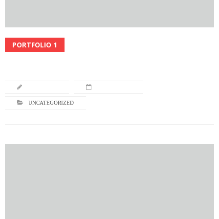
PORTFOLIO 1
Read More
L-TURNING
JULY 18, 2013
UNCATEGORIZED