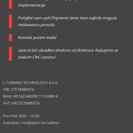
implementacije.
Pošaljite nam upit! Pripremit ćemo Vam najbrže moguće
neobaveznu ponudu
Kontakt putem maila!
Upiti će biti obrađeni direktno od direktora. Radujemo se
svakom CNC-izazovu!
L-TURNING TECHNOLOGY d.o.o.
OIB: 27578485874
IBAN: HR1623400091111038814
VAT: HR27578485874
Pon-Pet: 8:00 – 16:00
Subotom i nedjeljom ne radimo