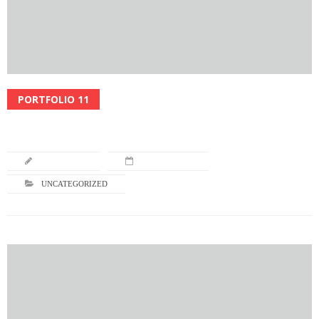
PORTFOLIO 11
Read More
L-TURNING
JULY 16, 2013
UNCATEGORIZED