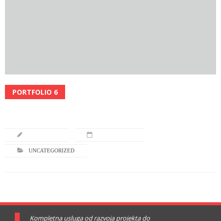
PORTFOLIO 6
Read More
L-TURNING
JULY 16, 2013
UNCATEGORIZED
Kompletna usluga od razvoja projekta do