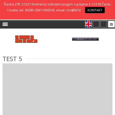
Šojska 27E, 51221 Kostrena; Izdvojeni pogon: Lujzijana 3. 51218 Čavle,
Croatia, tel. 00385 (0)911600500; email: cnc@ltt.hr
KONTAKT
TEST 5