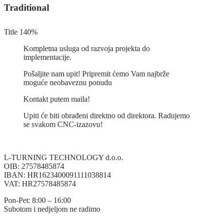
Traditional
Title 1
40%
Kompletna usluga od razvoja projekta do
implementacije.
Pošaljite nam upit! Pripremit ćemo Vam najbrže
moguće neobaveznu ponudu
Kontakt putem maila!
Upiti će biti obrađeni direktno od direktora. Radujemo
se svakom CNC-izazovu!
L-TURNING TECHNOLOGY d.o.o.
OIB: 27578485874
IBAN: HR1623400091111038814
VAT: HR27578485874
Pon-Pet: 8:00 – 16:00
Subotom i nedjeljom ne radimo