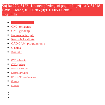
Šojska 27E, 51221 Kostrena; Izdvojeni pogon: Lujzijana 3. 51218
Čavle, Croatia, tel. 00385 (0)911600500; email:
cnc@ltt.hr
KONTAKT
Navigation Menu
CNC_tokarenje
CNC_glodanje
Nabava materijala
Kontrola kvalitete
CAD-CAM_programiranje
O nama
Kontakt
CNC_tokarenje
CNC_glodanje
Nabava materijala
Kontrola kvalitete
CAD-CAM_programiranje
O nama
Kontakt