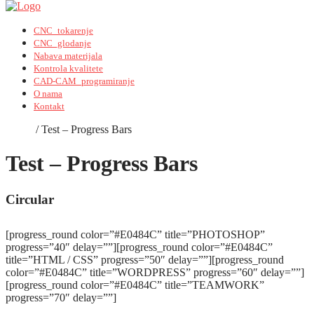
CNC_tokarenje
CNC_glodanje
Nabava materijala
Kontrola kvalitete
CAD-CAM_programiranje
O nama
Kontakt
Home
/
Test – Progress Bars
Test – Progress Bars
Circular
[progress_round color=”#E0484C” title=”PHOTOSHOP”
progress=”40″ delay=””][progress_round color=”#E0484C”
title=”HTML / CSS” progress=”50″ delay=””][progress_round
color=”#E0484C” title=”WORDPRESS” progress=”60″ delay=””]
[progress_round color=”#E0484C” title=”TEAMWORK”
progress=”70″ delay=””]