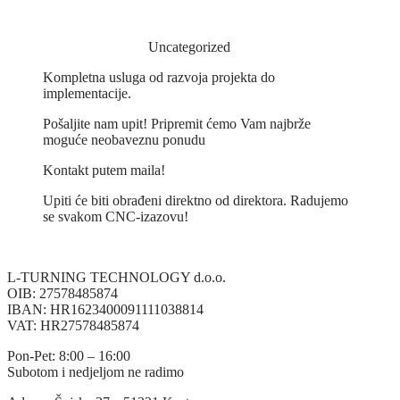
Read More
L-Turning
April 23, 2014
Uncategorized
Kompletna usluga od razvoja projekta do
implementacije.
Pošaljite nam upit! Pripremit ćemo Vam najbrže
moguće neobaveznu ponudu
Kontakt putem maila!
Upiti će biti obrađeni direktno od direktora. Radujemo
se svakom CNC-izazovu!
L-TURNING TECHNOLOGY d.o.o.
OIB: 27578485874
IBAN: HR1623400091111038814
VAT: HR27578485874
Pon-Pet: 8:00 – 16:00
Subotom i nedjeljom ne radimo