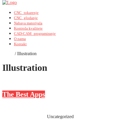
CNC_tokarenje
CNC_glodanje
Nabava materijala
Kontrola kvalitete
CAD-CAM_programiranje
O nama
Kontakt
Home
/
Illustration
Illustration
The Best Apps
Read More
L-Turning
June 14, 2014
Uncategorized