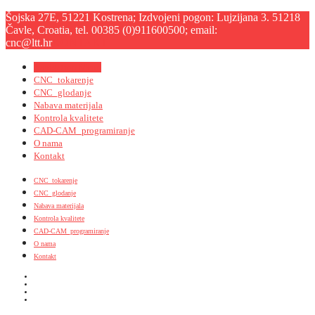
Šojska 27E, 51221 Kostrena; Izdvojeni pogon: Lujzijana 3. 51218
Čavle, Croatia, tel. 00385 (0)911600500; email:
cnc@ltt.hr
KONTAKT
Navigation Menu
CNC_tokarenje
CNC_glodanje
Nabava materijala
Kontrola kvalitete
CAD-CAM_programiranje
O nama
Kontakt
CNC_tokarenje
CNC_glodanje
Nabava materijala
Kontrola kvalitete
CAD-CAM_programiranje
O nama
Kontakt