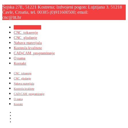
Šojska 27E, 51221 Kostrena; Izdvojeni pogon: Lujzijana 3. 51218
Čavle, Croatia, tel. 00385 (0)911600500; email:
cnc@ltt.hr
KONTAKT
Navigation Menu
CNC_tokarenje
CNC_glodanje
Nabava materijala
Kontrola kvalitete
CAD-CAM_programiranje
O nama
Kontakt
CNC_tokarenje
CNC_glodanje
Nabava materijala
Kontrola kvalitete
CAD-CAM_programiranje
O nama
Kontakt