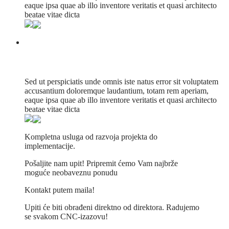
eaque ipsa quae ab illo inventore veritatis et quasi architecto
beatae vitae dicta
The House Identity
Sed ut perspiciatis unde omnis iste natus error sit voluptatem
accusantium doloremque laudantium, totam rem aperiam,
eaque ipsa quae ab illo inventore veritatis et quasi architecto
beatae vitae dicta
Kompletna usluga od razvoja projekta do
implementacije.
Pošaljite nam upit! Pripremit ćemo Vam najbrže
moguće neobaveznu ponudu
Kontakt putem maila!
Upiti će biti obrađeni direktno od direktora. Radujemo
se svakom CNC-izazovu!