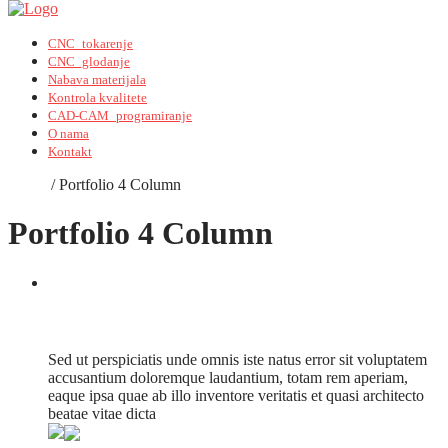
CNC_tokarenje
CNC_glodanje
Nabava materijala
Kontrola kvalitete
CAD-CAM_programiranje
O nama
Kontakt
Home
/
Portfolio 4 Column
Portfolio 4 Column
Fifty8 Magazine
Sed ut perspiciatis unde omnis iste natus error sit voluptatem
accusantium doloremque laudantium, totam rem aperiam,
eaque ipsa quae ab illo inventore veritatis et quasi architecto
beatae vitae dicta